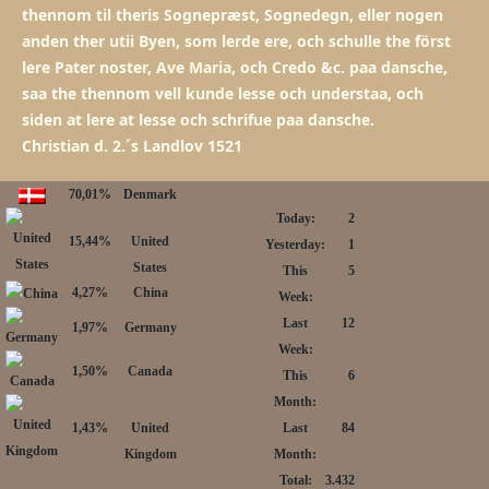
thennom til theris Sognepræst, Sognedegn, eller nogen
anden ther utii Byen, som lerde ere, och schulle the först
lere Pater noster, Ave Maria, och Credo &c. paa dansche,
saa the thennom vell kunde lesse och understaa, och
siden at lere at lesse och schrifue paa dansche.
Christian d. 2.´s Landlov 1521
70,01%
Denmark
Today:
2
15,44%
United
Yesterday:
1
States
This
5
4,27%
China
Week:
Last
12
1,97%
Germany
Week:
1,50%
Canada
This
6
Month:
1,43%
United
Last
84
Kingdom
Month:
Total:
3.432