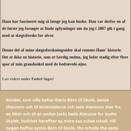
Hans har fascineret mig så længe jeg kan huske. Han var derfor en af
de første jeg forsøgte at finde oplysninger om da jeg i 2007 gik i gang
med at slægtsforske for alvor.
Denne del af mine slægtsforskningssider skal rumme Hans' historie.
Det er ikke en historie, som er færdig endnu, jeg leder stadig efter flere
spor af min grandonkel med de bedrøvede øjne.
Læs videre under
Fødsel Søges!
Bönder, som ville hafue theris Börn til Skole, sende
thennom udt til Kiöbstederne och lade thennom ther fra
en Döör och til en anden [och] bede Almusse for Gudtz
Skyldt, huilchet hereffter ey mere saa schee schall. Vill
nogen haffue synne Börn til Skole, tha schulle the sette