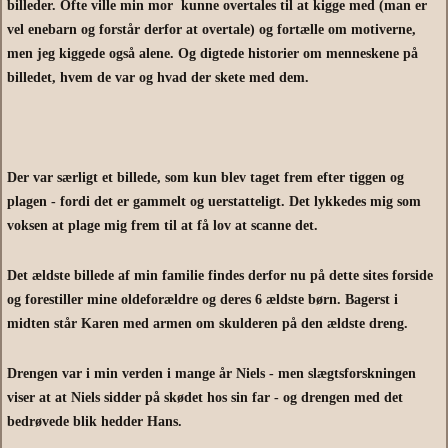
billeder. Ofte ville min mor kunne overtales til at kigge med (man er
vel enebarn og forstår derfor at overtale) og fortælle om motiverne,
men jeg kiggede også alene. Og digtede historier om menneskene på
billedet, hvem de var og hvad der skete med dem.
Der var særligt et billede, som kun blev taget frem efter tiggen og
plagen - fordi det er gammelt og uerstatteligt. Det lykkedes mig som
voksen at plage mig frem til at få lov at scanne det.
Det ældste billede af min familie findes derfor nu på dette sites forside
og forestiller mine oldeforældre og deres 6 ældste børn. Bagerst i
midten står Karen med armen om skulderen på den ældste dreng.
Drengen var i min verden i mange år Niels - men slægtsforskningen
viser at at Niels sidder på skødet hos sin far - og drengen med det
bedrøvede blik hedder Hans.